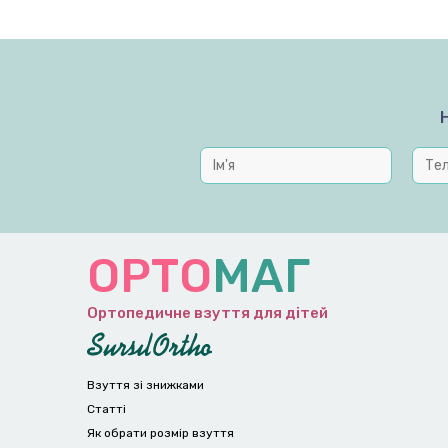
ОРТО
МАГ
Ортопедичне взуття для дітей
Взуття зі знижками
Статті
Як обрати розмір взуття