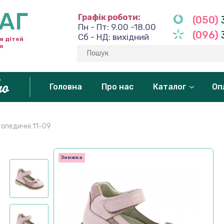
АГ
Графік роботи:
(050)
Пн - Пт: 9.00 -18.00
(096)
Сб - НД: вихідний
я дітей
ho
Головна
Про нас
Каталог
Оп
топедичні 11-09
Знижка