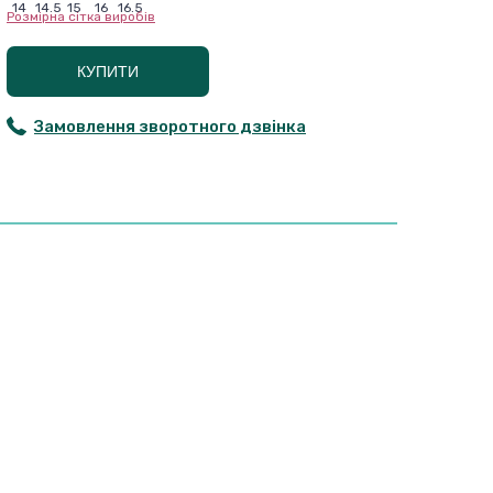
14
14.5
15
16
16.5
Розмірна сітка виробів
КУПИТИ
Замовлення зворотного дзвінка