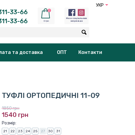
УКР
311-33-66
0
Ми в соціальних
311-33-66
0 грн
мережах
лата та доставка
ОПТ
Контакти
ТУФЛІ ОРТОПЕДИЧНІ 11-09
1850 грн
1540 грн
Розмір:
21
22
23
24
25
27
30
31