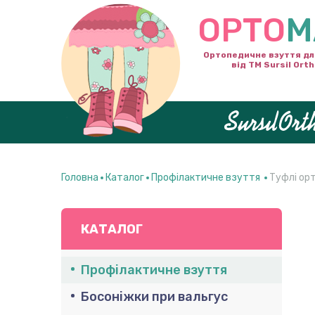
ОРТО
М
Ортопедичне взуття дл
від ТМ Sursil Ort
Головна
Каталог
Профілактичне взуття
Туфлі ор
КАТАЛОГ
Профілактичне взуття
Босоніжки при вальгус