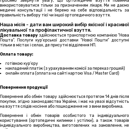
Просимо звернути увагу, що ортопедичне взуття повинна
використовуватися тільки за призначенням лікаря. Ми не даємо
медичні консультації і не беремо на себе відповідальність за
правильність вибору тієї чи іншої ортопедичного взуття.
Наша місія - дати вам широкий вибір якісної і красивої
лікувальної та профілактичної взуття.
Доставка товару
здійснюється транспортною компанією "Нов
Пошта". Послуги кур'єрської доставки "Нової Пошти" доступні
тільки в містах і селах, де присутні відділення НП.
Оплата товару:
готівкою кур'єру
накладений платіж (з урахуванням комісії за переказ грошей)
онлайн оплата (оплата на сайті картою Visa / Master Card)
Повернення продукції
Повернення або обмін товару здійснюється протягом 14 днів після
покупки, згідно законодавства України, і має на увазі відсутність
на взуття слідів носіння або пошкодження не з вини виробника.
Повернення і обмін товарів особистого та індивідуального
користування (ортопедичні килимки і устілки), а також товарів
індивідуального виробництва, виготовлених на замовлення, не