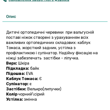
Опис
Дитячі ортопедичні черевики при вальгусній
поставі ніжок створені з урахуванням всіх
важливих ортопедичних складових: каблук
Томаса, жорсткий задник, устілка з
профілактикою і супінатор. Надійну фіксацію на
ніжці забезпечать застібки - ліпучка.
Верх:
Шкіра
Підкладка:
байк
Підошва:
EVA
Каблук Томаса:
Є
Супінатор:
є
Застібки:
Велькро(липучки)
Колір
чорний\сірий
Устілка:
змінна