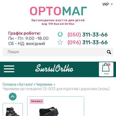
УКР
ОРТО
МАГ
Ортопедичне взуття для дітей
від ТМ Sursil Ortho
Графік роботи:
(050)
311-33-66
Пн - Пт: 9.00 -18.00
(096)
311-33-66
Сб - НД: вихідний
0
0 грн
Головна
Каталог
Черевики
Черевики ортопедичні 12-003 для підлітків і дорослих (осінь)
Знижка