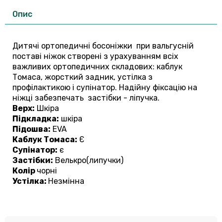
Опис
Дитячі ортопедичні босоніжки при вальгусній
поставі ніжок створені з урахуванням всіх
важливих ортопедичних складових: каблук
Томаса, жорсткий задник, устілка з
профілактикою і супінатор. Надійну фіксацію на
ніжці забезпечать застібки - ліпучка.
Верх:
Шкіра
Підкладка:
шкіра
Підошва:
EVA
Каблук Томаса:
Є
Супінатор:
є
Застібки:
Велькро(липучки)
Колір
чорні
Устілка:
Незмінна