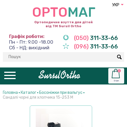
УКР
ОРТО
МАГ
Ортопедичне взуття для дітей
від ТМ Sursil Ortho
Графік роботи:
(050)
311-33-66
Пн - Пт: 9.00 -18.00
(096)
311-33-66
Сб - НД: вихідний
0
0 грн
Головна
Каталог
Босоніжки при вальгус
Сандалі чорні для хлопчика 15-253 М