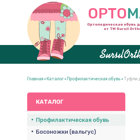
ОРТО
М
Ортопедическая обувь д
от ТМ Sursil Orth
Главная
Каталог
Профилактическая обувь
Туфли д
КАТАЛОГ
Профилактическая обувь
Босоножки (вальгус)