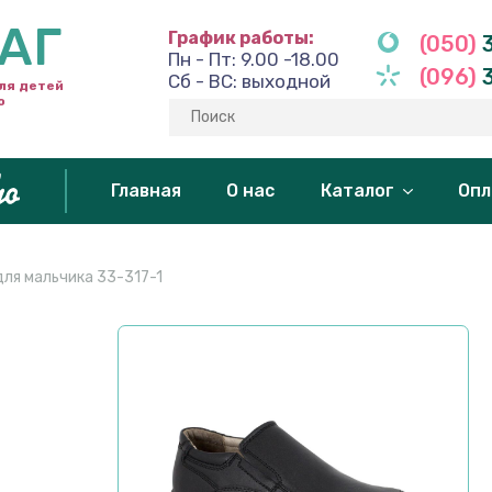
АГ
График работы:
(050)
3
Пн - Пт: 9.00 -18.00
(096)
3
Сб - ВС: выходной
ля детей
o
Главная
О нас
Каталог
Опл
ля мальчика 33-317-1