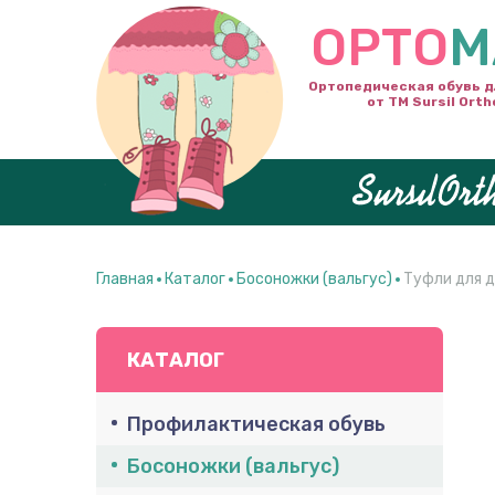
ОРТО
М
Ортопедическая обувь д
от ТМ Sursil Orth
Главная
Каталог
Босоножки (вальгус)
Туфли для д
КАТАЛОГ
Профилактическая обувь
Босоножки (вальгус)