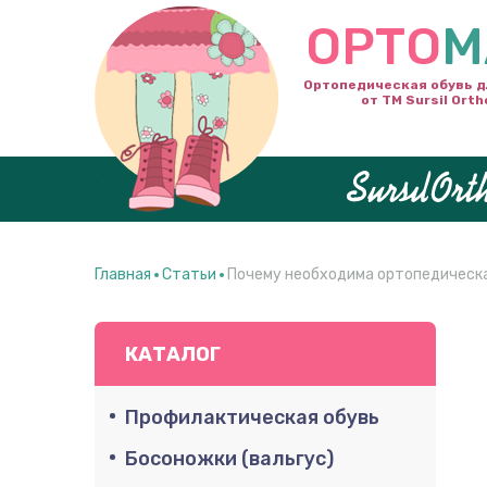
ОРТО
М
Ортопедическая обувь д
от ТМ Sursil Orth
Главная
Статьи
Почему необходима ортопедическа
КАТАЛОГ
Профилактическая обувь
Босоножки (вальгус)