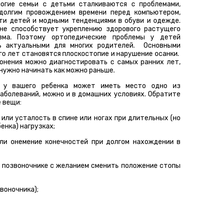
огие семьи с детьми сталкиваются с проблемами,
долгим провождением времени перед компьютером,
ти детей и модными тенденциями в обуви и одежде.
не способствует укреплению здорового растущего
изма. Поэтому ортопедические проблемы у детей
ь актуальными для многих родителей. Основными
го лет становятся плоскостопие и нарушение осанки.
онения можно диагностировать с самых ранних лет,
 нужно начинать как можно раньше.
о у вашего ребенка может иметь место одно из
аболеваний, можно и в домашних условиях. Обратите
 вещи:
 или усталость в спине или ногах при длительных (но
енка) нагрузках;
или онемение конечностей при долгом нахождении в
и позвоночнике с желанием сменить положение стопы
воночника);