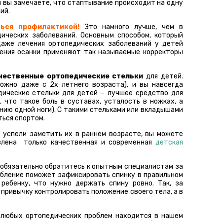
и вы замечаете, что стаптывание происходит на одну
ий.
ься профилактикой!
Это намного лучше, чем в
ических заболеваний. Основным способом, который
даже лечения ортопедических заболеваний у детей
ления осанки применяют так называемые корректоры
чественные ортопедические стельки
для детей.
ожно даже с 2х летнего возраста), и вы навсегда
дические стельки для детей – лучшее средство для
, что такое боль в суставах, усталость в ножках, а
нию одной ноги). С такими стельками или вкладышами
ться спортом.
е успели заметить их в раннем возрасте, вы можете
влена только качественная и современная
детская
о обязательно обратитесь к опытным специалистам за
обление поможет зафиксировать спинку в правильном
ребенку, что нужно держать спину ровно. Так, за
привычку контролировать положение своего тела, а в
любых ортопедических проблем находится в нашем