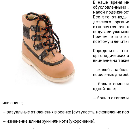
В наше время мн
обусловленными 
малой подвижнос
Все это отнюдь 
детского орган
становятся очен
недугами уже мно
Причем эти откл
поэтому и лечить
Определить, чт
ортопедических з
внимание на такие
— жалобы на боль
посильных для реб
— боль в спине 
одной позе;
— боль в стопах 
или спины;
— визуальные отклонения в осанке (сутулость, искривление поз
— изменение длины руки или ноги (укорочение);