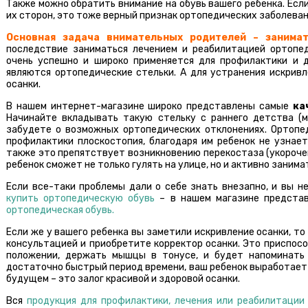
Также можно обратить внимание на обувь вашего ребенка. Есл
их сторон, это тоже верный признак ортопедических заболеван
Основная задача внимательных родителей – занимат
последствие заниматься лечением и реабилитацией ортопед
очень успешно и широко применяется для профилактики и 
являются ортопедические стельки. А для устранения искрив
осанки.
В нашем интернет-магазине широко представлены самые
ка
Начинайте вкладывать такую стельку с раннего детства (м
забудете о возможных ортопедических отклонениях. Ортопе
профилактики плоскостопия, благодаря им ребенок не узнает
также это препятствует возникновению перекостаза (укороче
ребенок сможет не только гулять на улице, но и активно занима
Если все-таки проблемы дали о себе знать внезапно, и вы н
купить ортопедическую обувь
– в нашем магазине предста
ортопедическая обувь.
Если же у вашего ребенка вы заметили искривление осанки, т
консультацией и приобретите корректор осанки. Это приспос
положении, держать мышцы в тонусе, и будет напоминать 
достаточно быстрый период времени, ваш ребенок выработает 
будущем – это залог красивой и здоровой осанки.
Вся
продукция для профилактики, лечения или реабилитации