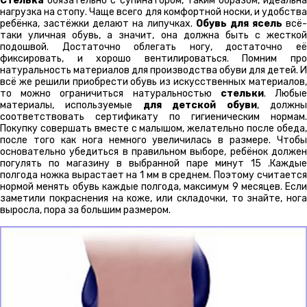
Стелька
обязательно с супинатором, таким образом, идеальна
нагрузка на стопу. Чаще всего для комфортной носки, и удобства
ребёнка, застёжки делают на липучках.
Обувь для ясель
всё-
таки уличная обувь, а значит, она должна быть с жесткой
подошвой. Достаточно облегать ногу, достаточно её
фиксировать, и хорошо вентилироваться. Помним про
натуральность материалов для производства обуви для детей. И
всё же решили приобрести обувь из искусственных материалов,
то можно ограничиться натуральностью
стельки
. Любы
материалы, используемые
для детской обуви
, должн
соответствовать сертификату по гигиеническим нормам.
Покупку совершать вместе с малышом, желательно после обеда,
после того как нога немного увеличилась в размере. Чтобы
основательно убедиться в правильном выборе, ребёнок должен
погулять по магазину в выбранной паре минут 15 .Каждые
полгода ножка вырастает на 1 мм в среднем. Поэтому считается
нормой менять обувь каждые полгода, максимум 9 месяцев. Если
заметили покраснения на коже, или складочки, то знайте, нога
выросла, пора за большим размером.