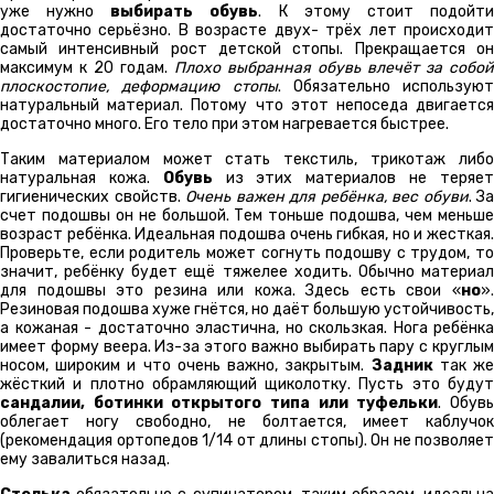
уже нужно
выбирать обувь
. К этому стоит подойт
достаточно серьёзно. В возрасте двух- трёх лет происходит
самый интенсивный рост детской стопы. Прекращается он
максимум к 20 годам.
Плохо выбранная обувь влечёт за собой
плоскостопие, деформацию стопы
. Обязательно используют
натуральный материал. Потому что этот непоседа двигается
достаточно много. Его тело при этом нагревается быстрее.
Таким материалом может стать текстиль, трикотаж либо
натуральная кожа.
Обувь
из этих материалов не теряе
гигиенических свойств.
Очень важен для ребёнка, вес обуви
. За
счет подошвы он не большой. Тем тоньше подошва, чем меньше
возраст ребёнка. Идеальная подошва очень гибкая, но и жесткая.
Проверьте, если родитель может согнуть подошву с трудом, то
значит, ребёнку будет ещё тяжелее ходить. Обычно материал
для подошвы это резина или кожа. Здесь есть свои «
но
».
Резиновая подошва хуже гнётся, но даёт большую устойчивость,
а кожаная - достаточно эластична, но скользкая. Нога ребёнка
имеет форму веера. Из-за этого важно выбирать пару с круглым
носом, широким и что очень важно, закрытым.
Задник
так ж
жёсткий и плотно обрамляющий щиколотку. Пусть это будут
сандалии, ботинки открытого типа или туфельки
. Обув
облегает ногу свободно, не болтается, имеет каблучок
(рекомендация ортопедов 1/14 от длины стопы). Он не позволяет
ему завалиться назад.